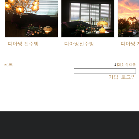
디아망 진주방
디아망진주방
디아망 
목록
1
[2]
[3]
[4]
다음
가입
로그인