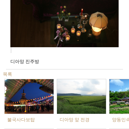
디아망 진주방
목록
불국사다보탑
디아망 앞 전경
양동민