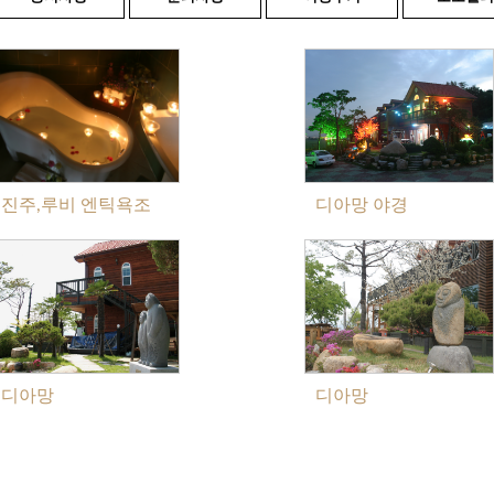
진주,루비 엔틱욕조
디아망 야경
디아망
디아망