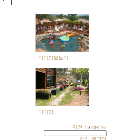
디아망물놀이
디아망
이전
[1]
2
[3]
[4]
다음
가입
로그인