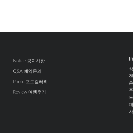
I
Notice 공지사항
상
Q&A 예약문의
전
Photo 포토갤러리
은
주
Review 여행후기
도
대
사