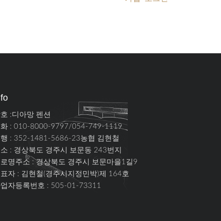
nfo
호 :디아망 펜션
화 : 010-8000-9797/054-749-1119
행 : 352-1481-5686-23농협 김현철
소 :
경상북도 경주시 보문동 243번지
로명주소 :
경상북도 경주시 보문마을1길9
표자 : 김현철(경주시지정민박)제 164호
업자등록번호 : 505-01-73311