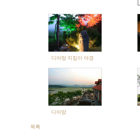
디아망 지킴이 야경
디아망
목록