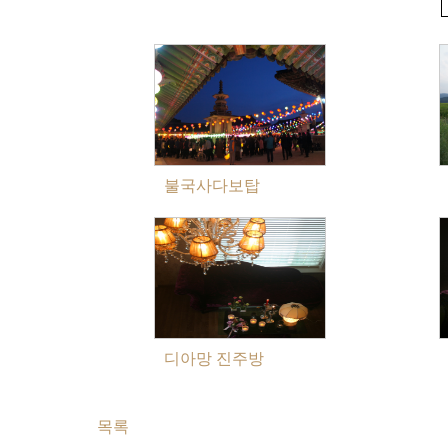
불국사다보탑
디아망 진주방
목록