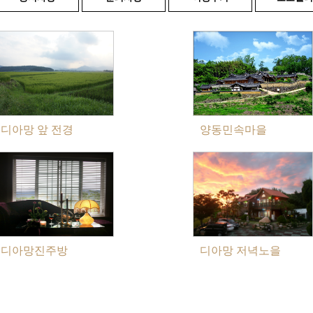
디아망 앞 전경
양동민속마을
디아망진주방
디아망 저녁노을