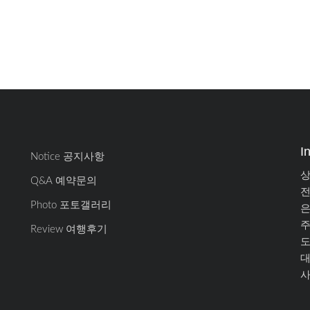
I
Notice 공지사항
상
Q&A 예약문의
전
Photo 포토갤러리
은
주
Review 여행후기
도
대
사