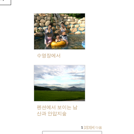
수영장에서
펜션에서 보이는 남
산과 안압지숲
1
[2]
[3]
[4]
다음