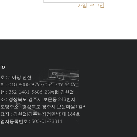
가입
로그인
nfo
호 :디아망 펜션
화 : 010-8000-9797/054-749-1119
행 : 352-1481-5686-23농협 김현철
소 :
경상북도 경주시 보문동 243번지
로명주소 :
경상북도 경주시 보문마을1길9
표자 : 김현철(경주시지정민박)제 164호
업자등록번호 : 505-01-73311