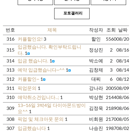
포토갤러리
번호
제목
작성자
조회
날짜
316
커플할인요!
3
할인
5560
08/20
입금했습니다. 확인부탁드립니
315
정상진
2
08/16
다.
1
314
입금 했습니다.
1
박소예
2
08/14
313
예약 입급했습니다~^^
1
김창제
3
08/14
312
커플할인~
1
대찌
6
08/12
311
픽업문의
1
강나라
2005
08/09
310
얘약취소건입니다..;
1
박상현
2144
08/06
13~16일 3박4일 다이아몬드방이
309
김정욱
2189
08/06
요^^
1
308
픽업 및 체크아웃 문의
1
비회원
2170
08/05
307
입금했습니다
1
나승진
1987
08/02