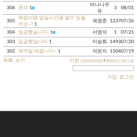
바나나우
306
문의
1
3
08/01
유
픽업이랑 입실시간좀 알수 있을
305
곽경준
1237
07/26
까요~?
1
304
입금했습니다.
1
서영석
1
07/21
303
입금했습니다
1
이승희
1493
07/20
302
예약일 바꿉니다~
1
석은지
1504
07/19
목록
쓰기
이전
[1]
[2]
[3]
[4]
[5]
[6]
7
[8]
[9]
[10]
..
[28]
다음
가입
로그인