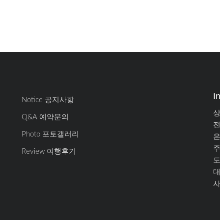
I
Notice 공지사항
상
Q&A 예약문의
전
Photo 포토갤러리
은
주
Review 여행후기
도
대
사