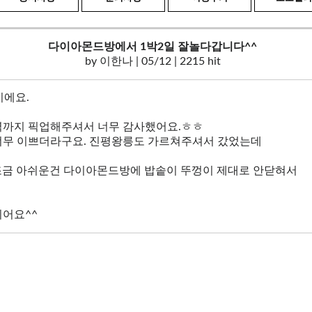
다이아몬드방에서 1박2일 잘놀다갑니다^^
by
이한나
| 05/12 | 2215 hit
이에요.
역까지 픽업해주셔서 너무 감사했어요.ㅎㅎ
너무 이쁘더라구요. 진평왕릉도 가르쳐주셔서 갔었는데
 조금 아쉬운건 다이아몬드방에 밥솥이 뚜껑이 제대로 안닫혀서
뵈어요^^