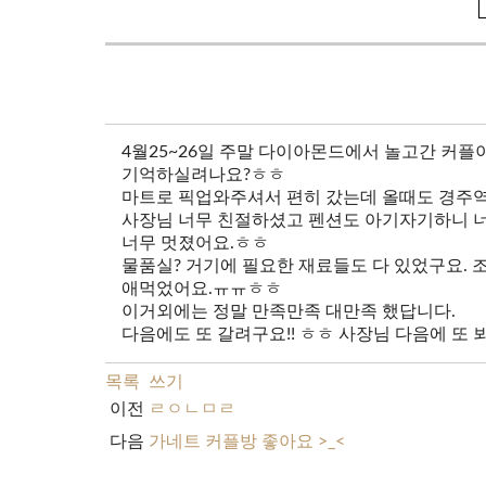
4월25~26일 주말 다이아몬드에서 놀고간 커플
기억하실려나요?ㅎㅎ
마트로 픽업와주셔서 편히 갔는데 올때도 경주
사장님 너무 친절하셨고 펜션도 아기자기하니 
너무 멋졌어요.ㅎㅎ
물품실? 거기에 필요한 재료들도 다 있었구요.
애먹었어요.ㅠㅠㅎㅎ
이거외에는 정말 만족만족 대만족 했답니다.
다음에도 또 갈려구요!! ㅎㅎ 사장님 다음에 또 
목록
쓰기
이전
ㄹㅇㄴㅁㄹ
다음
가네트 커플방 좋아요 >_<