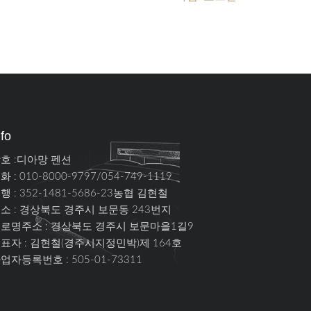
nfo
호 :디아망 펜션
화 : 010-8000-9797/054-749-1119
행 : 352-1481-5686-23농협 김현철
소 :
경상북도 경주시 보문동 243번지
로명주소 :
경상북도 경주시 보문마을1길9
표자 : 김현철(경주시지정민박)제 164호
업자등록번호 : 505-01-73311