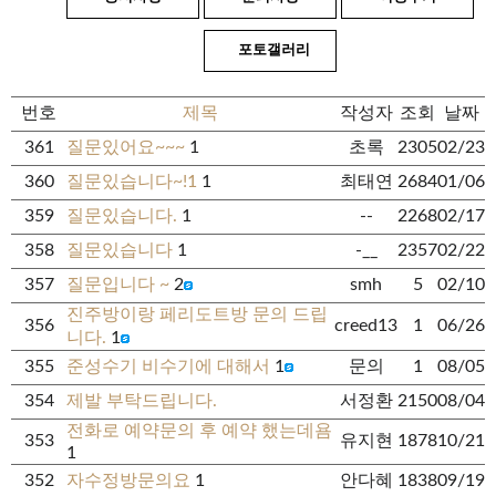
포토갤러리
번호
제목
작성자
조회
날짜
361
질문있어요~~~
1
초록
2305
02/23
360
질문있습니다~!1
1
최태연
2684
01/06
359
질문있습니다.
1
--
2268
02/17
358
질문있습니다
1
-__
2357
02/22
357
질문입니다 ~
2
smh
5
02/10
진주방이랑 페리도트방 문의 드립
356
creed13
1
06/26
니다.
1
355
준성수기 비수기에 대해서
1
문의
1
08/05
354
제발 부탁드립니다.
서정환
2150
08/04
전화로 예약문의 후 예약 했는데욤
353
유지현
1878
10/21
1
352
자수정방문의요
1
안다혜
1838
09/19