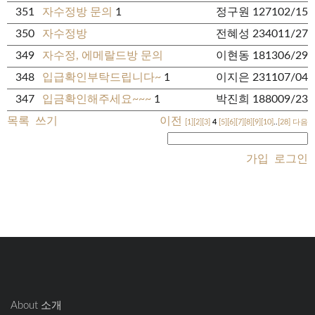
351
자수정방 문의
1
정구원
1271
02/15
350
자수정방
전혜성
2340
11/27
349
자수정, 에메랄드방 문의
이현동
1813
06/29
348
입급확인부탁드립니다~
1
이지은
2311
07/04
347
입금확인해주세요~~~
1
박진희
1880
09/23
목록
쓰기
이전
[1]
[2]
[3]
4
[5]
[6]
[7]
[8]
[9]
[10]
..
[28]
다음
가입
로그인
About 소개