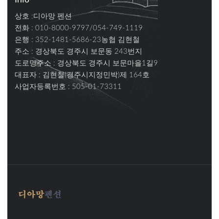
상호 :디아망 펜션
전화 : 010-8000-9797/054-749-1119
은행 : 352-1481-5686-23농협 김현철
주소 :
경상북도 경주시 보문동 243번지
도로명주소 :
경상북도 경주시 보문마을1길9
대표자 : 김현철(경주시지정민박)제 164호
사업자등록번호 : 505-01-73311