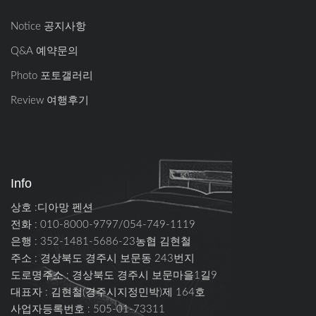
Notice 공지사항
Q&A 예약문의
Photo 포토갤러리
Review 여행후기
Info
상호 :디아망 펜션
전화 : 010-8000-9797/054-749-1119
은행 : 352-1481-5686-23농협 김현철
주소 :
경상북도 경주시 보문동 243번지
도로명주소 :
경상북도 경주시 보문마을1길9
대표자 : 김현철(경주시지정민박)제 164호
사업자등록번호 : 505-01-73311