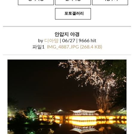
포토갤러리
안압지 야경
by
디아망
| 06/27 | 9666 hit
파일1
IMG_4887.JPG (268.4 KB)