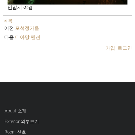
안압지 야경
목록
이전
포석정가을
다음
디아망 펜션
가입
로그인
About 소개
Exterior 외부보기
Room 산호